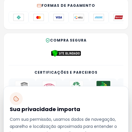
FORMAS DE PAGAMENTO
COMPRA SEGURA
CERTIFICAÇÕES E PARCEIROS
Sua privacidade importa
Privacidade
Termos
Trocas e devoluções
Contato
Com sua permissão, usamos dados de navegação,
emporionordeste4@gmail.com
aparelho e localização aproximada para entender o
(73) 99849-0008