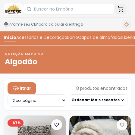
Início
Acessórios e Decoração
Barro
Capas de almofadas
Lixeira
COLEÇÃO EMPÓRIO
Algodão
Filtrar
8
produtos encontrados
Ordenar:
Mais recentes
-
67
%