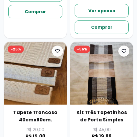
Ver opcoes
Comprar
Comprar
-
25
%
-
56
%
Tapete Trancoso
Kit Três Tapetinhos
40cmx60cm.
de Porta Simples
R$ 20,00
R$ 45,00
R$ 15,00
R$ 19,99