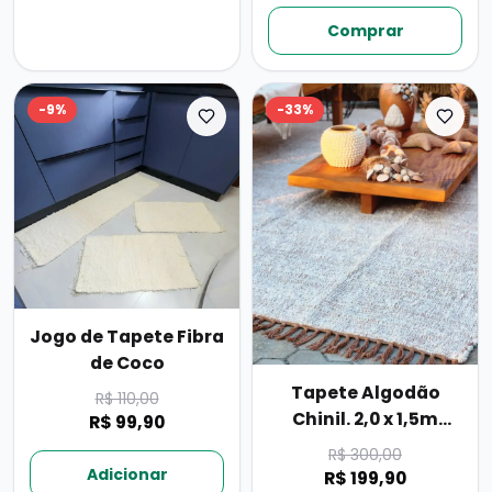
Comprar
-
9
%
-
33
%
Jogo de Tapete Fibra
de Coco
Tapete Algodão
R$ 110,00
Chinil. 2,0 x 1,5m
R$ 99,90
(algodão)
R$ 300,00
Adicionar
R$ 199,90