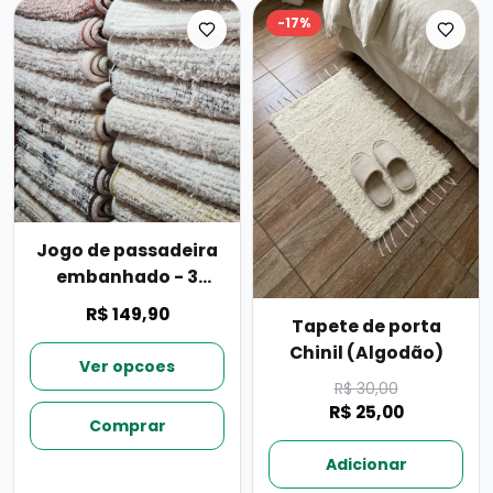
-
17
%
Jogo de passadeira
embanhado - 3
peças
R$ 149,90
Tapete de porta
Chinil (Algodão)
Ver opcoes
R$ 30,00
R$ 25,00
Comprar
Adicionar