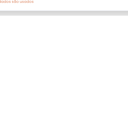
dados são usados
ÁREA DO
CENTRAL DE
Certi
CLIENTE
ATENDIMENTO
Meus Pedidos
Telefone