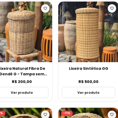
Lixeira Natural Fibra De
Lixeira Sintética GG
Dendê G - Tampa sem
Furo
R$ 200,00
R$ 500,00
Ver produto
Ver produto
9
%
-
11
%