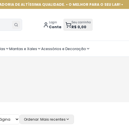
TÍSSIMA QUALIDADE. • O MELHOR PARA O SEU LAR! •
Login
Seu carrinho
Conta
R$ 0,00
das
Mantas e Xales
Acessórios e Decoração
Ordenar:
Mais recentes