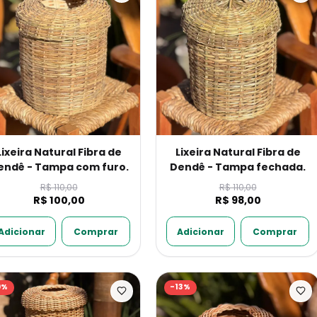
Lixeira Natural Fibra de
Lixeira Natural Fibra de
endê - Tampa com furo.
Dendê - Tampa fechada.
R$ 110,00
R$ 110,00
R$ 100,00
R$ 98,00
Adicionar
Comprar
Adicionar
Comprar
9
%
-
13
%