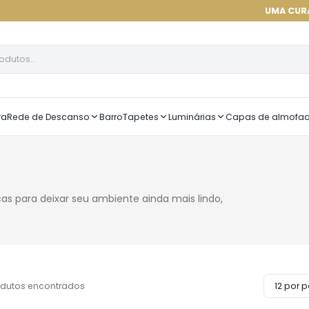
UMA CURADORIA DE AL
ra
Rede de Descanso
Barro
Tapetes
Luminárias
Capas de almofa
icas para deixar seu ambiente ainda mais lindo,
dutos encontrados