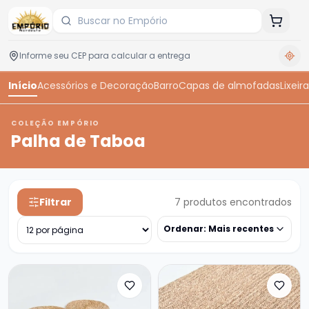
Início
Acessórios e Decoração
Barro
Capas de almofadas
Lixeira
COLEÇÃO EMPÓRIO
Palha de Taboa
Filtrar
7
produtos encontrados
Ordenar:
Mais recentes