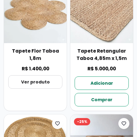
Tapete Flor Taboa
Tapete Retangular
1,8m
Taboa 4,85m x 1,5m
R$ 1.400,00
R$ 5.000,00
Ver produto
Adicionar
Comprar
-
25
%