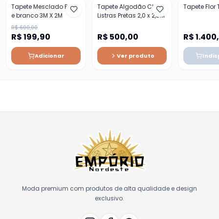
Tapete Mesclado Preto
Tapete Algodão Chinil
Tapete Flor
e branco 3M X 2M
Listras Pretas 2,0 x 2,5M
R$ 600,00
R$ 199,90
R$ 500,00
R$ 1.400
Adicionar
Ver produto
Indis
Moda premium com produtos de alta qualidade e design
exclusivo.