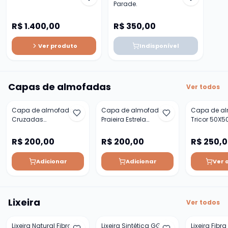
Parade.
R$ 1.400,00
R$ 350,00
Ver produto
Indisponível
Capas de almofadas
Ver todos
Capa de almofada
Capa de almofada
Capa de a
Cruzadas
Praieira Estrela
Tricor 50X5
50cmx50cm
50cmx50cm
R$ 200,00
R$ 200,00
R$ 250,
Adicionar
Adicionar
Ver 
Lixeira
Ver todos
Lixeira Natural Fibra De
Lixeira Sintética GG
Lixeira Fibra