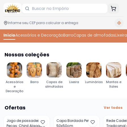
Início
Acessórios e Decoração
Barro
Capas de almofadas
Lixeira
Nossas coleções
Acessórios
Barro
Capas de
Lixeira
Luminárias
Mantas e
e
almofadas
Xales
Decoração
Ofertas
Ver todos
-
60
%
-
23
%
-
33
%
Jogo de passadeira 3
Capa Bordada Peixes
Rede Cadei
Peças: Chinil Algodão
50x50cm
Tradiconal