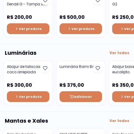
Dendê G - Tampa sem
G2
Furo
R$ 200,00
R$ 500,00
R$ 250,
Ver produto
Ver produto
Ver 
Luminárias
Ver todos
Abajur de taliscas de
Luminária Rami Balão
Abajur bas
coco arrepiada
eucalipto.
R$ 300,00
R$ 375,00
R$ 350,
Ver produto
Adicionar
Ver 
Mantas e Xales
Ver todos