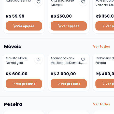
Xale Xadrezinho
XALE LISO SUPER
Xale Encor
1,40x1,60
Vazado Azul
R$ 59,99
R$ 250,00
R$ 350,
Ver opções
Ver opções
Ver 
Móveis
Ver todos
Gaveta Móvel
Aparador Rack
Cabideiro d
Demoliçaõ
Madeira de Demolição
Peroba
1,50cm
R$ 600,00
R$ 3.000,00
R$ 400,
Ver produto
Ver produto
Ver 
Peseira
Ver todos
-
15
%