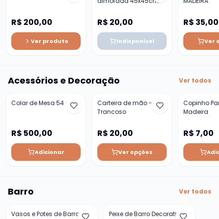
almofada 45x45cm
MADEIRA
R$ 200,00
R$ 20,00
R$ 35,00
Ver produto
Indisponível
Ver 
Acessórios e Decoração
Ver todos
Colar de Mesa 54
Carteira de mão -
Copinho Pa
Trancoso
Madeira
R$ 500,00
R$ 20,00
R$ 7,00
Adicionar
Ver opções
Adi
Barro
Ver todos
Vasos e Potes de Barro
Peixe de Barro Decorativo