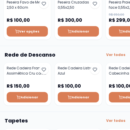
Peseira Favo de Mel
Peseira Cruzadas
Peseira Prai
2,50 x 60cm
0,55x2,50
face 0,55x2
R$ 350,00
R$ 100,00
R$ 300,00
R$ 299,
Ver opções
Adicionar
Adi
Rede de Descanso
Ver todos
Rede Cadeira Franja
Rede Cadeira Listrada
Rede Cadei
Assimétrica Cru com
Azul
Cabecinha
franja 3 cores
Amarela
R$ 150,00
R$ 100,00
R$ 100,0
Adicionar
Adicionar
Adi
Tapetes
Ver todos
-
67
%