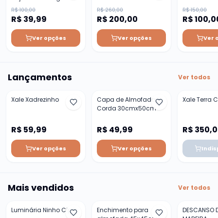
Varanda
R$ 100,00
R$ 260,00
R$ 150,00
R$ 39,99
R$ 200,00
R$ 100,0
Ver opções
Ver opções
Ver 
Lançamentos
Ver todos
Xale Xadrezinho
Capa de Almofada
Xale Terra C
Corda 30cmx50cm
R$ 59,99
R$ 49,99
R$ 350,
Ver opções
Ver opções
Indis
Mais vendidos
Ver todos
Luminária Ninho Cipó
Enchimento para
DESCANSO D