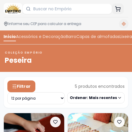
Início
Acessórios e Decoração
Barro
Capas de almofadas
Lixeira
COLEÇÃO EMPÓRIO
Peseira
Filtrar
5
produtos encontrados
Ordenar:
Mais recentes