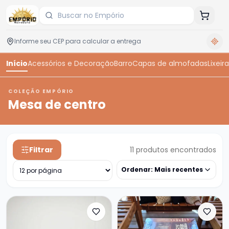
Início
Acessórios e Decoração
Barro
Capas de almofadas
Lixeira
COLEÇÃO EMPÓRIO
Mesa de centro
Filtrar
11
produtos encontrados
Ordenar:
Mais recentes