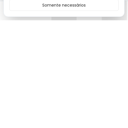
Somente necessários
Início
Categorias
Carrinho
Favoritos
Menu
Moda premium com produtos de alta qualidade e design
exclusivo.