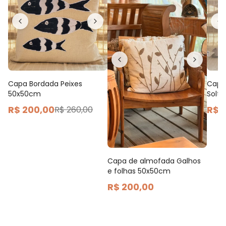
Capa Bordada Peixes
Capa
50x50cm
Solt
R$ 200,00
R$ 
R$ 260,00
Capa de almofada Galhos
e folhas 50x50cm
R$ 200,00