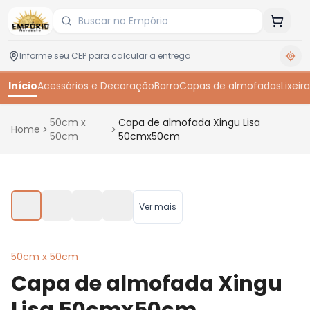
Início
Acessórios e Decoração
Barro
Capas de almofadas
Lixeira
50cm x
Capa de almofada Xingu Lisa
Home
50cm
50cmx50cm
Toque para ampliar
Ver mais
50cm x 50cm
Capa de almofada Xingu
Lisa 50cmx50cm