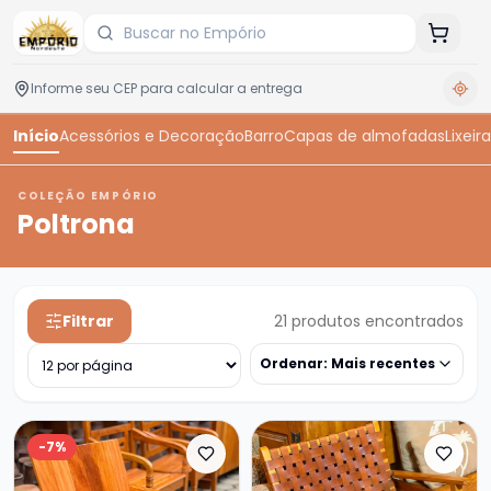
Início
Acessórios e Decoração
Barro
Capas de almofadas
Lixeira
COLEÇÃO EMPÓRIO
Poltrona
Filtrar
21
produtos encontrados
Ordenar:
Mais recentes
-
7
%