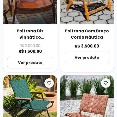
Poltrona Diz
Poltrona Com Braço
Vinhático
Corda Náutica
Promocional
R$ 2.000,00
R$ 3.500,00
R$ 1.600,00
Ver produto
Ver produto