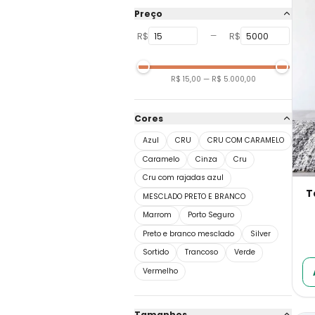
Preço
R$
R$
—
R$ 15,00
—
R$ 5.000,00
Cores
Azul
CRU
CRU COM CARAMELO
Caramelo
Cinza
Cru
Cru com rajadas azul
T
MESCLADO PRETO E BRANCO
Marrom
Porto Seguro
Preto e branco mesclado
Silver
Sortido
Trancoso
Verde
Vermelho
Tamanhos