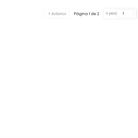
Anterior
Página
1
de
2
Ir para