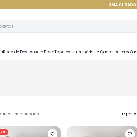
UMA CURADORIA DE ALTÍSSIM
ra
Rede de Descanso
Barro
Tapetes
Luminárias
Capas de almofa
odutos encontrados
67
%