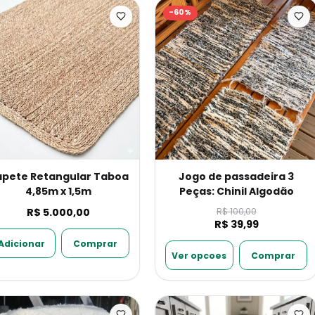
-
60
%
apete Retangular Taboa
Jogo de passadeira 3
4,85m x 1,5m
Peças: Chinil Algodão
R$ 5.000,00
R$ 100,00
R$ 39,99
Adicionar
Comprar
Ver opcoes
Comprar