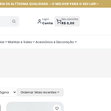
A QUALIDADE. • O MELHOR PARA O SEU LAR! •
Login
Seu carrinho
Conta
R$ 0,00
das
Mantas e Xales
Acessórios e Decoração
Ordenar:
Mais recentes