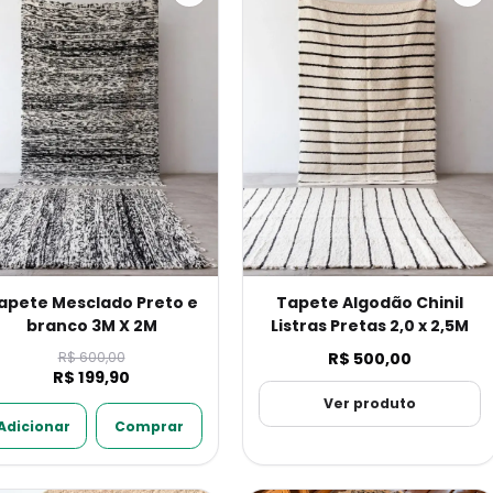
apete Mesclado Preto e
Tapete Algodão Chinil
branco 3M X 2M
Listras Pretas 2,0 x 2,5M
R$ 600,00
R$ 500,00
R$ 199,90
Ver produto
Adicionar
Comprar