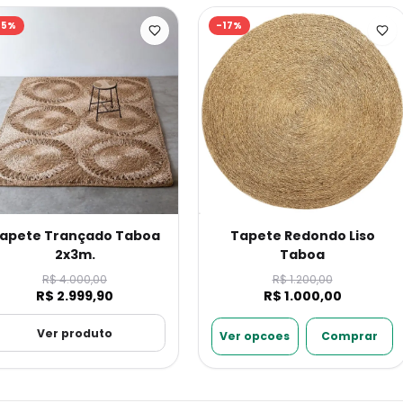
25
%
-
17
%
apete Trançado Taboa
Tapete Redondo Liso
2x3m.
Taboa
R$ 4.000,00
R$ 1.200,00
R$ 2.999,90
R$ 1.000,00
Ver produto
Ver opcoes
Comprar