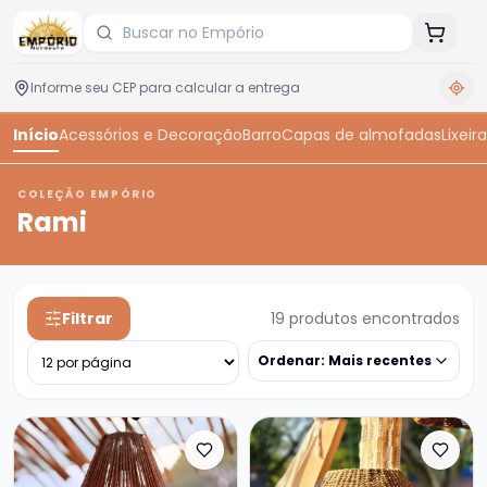
Início
Acessórios e Decoração
Barro
Capas de almofadas
Lixeira
COLEÇÃO EMPÓRIO
Rami
Filtrar
19
produtos encontrados
Ordenar:
Mais recentes