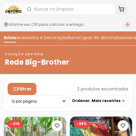
Início
Acessórios e Decoração
Barro
Capas de almofadas
Lixeira
COLEÇÃO EMPÓRIO
Rede Big-Brother
Filtrar
2
produtos encontrados
Ordenar:
Mais recentes
-
21
%
-
35
%