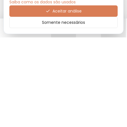
Saiba como os dados são usados
Aceitar análise
Somente necessários
CERTIFICAÇÕES E PARCEIROS
Início
Categorias
Carrinho
Favoritos
Menu
Privacidade
Termos
Trocas e devoluções
Contato
emporionordeste4@gmail.com
(73) 99849-0008
2026 - Emporio Nordeste LTDA. © Todos os Direitos Reservados. CNPJ
13.374.322/0002-23