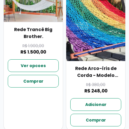
Rede Trancê Big
Brother.
R$ 1.900,00
R$ 1.500,00
Ver opcoes
Rede Arco-íris de
Corda - Modelo
Comprar
Bigbrother.
R$ 380,00
R$ 248,00
Adicionar
Comprar