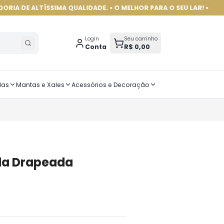
ÍSSIMA QUALIDADE. • O MELHOR PARA O SEU LAR! •
Login
Seu carrinho
Conta
R$ 0,00
das
Mantas e Xales
Acessórios e Decoração
da Drapeada