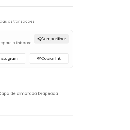
das as transacoes
Compartilhar
repare o link para
Instagram
Copiar link
: Capa de almofada Drapeada