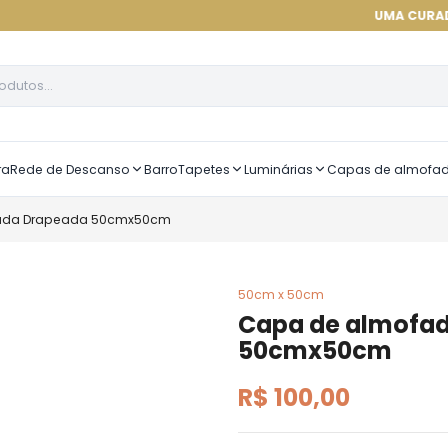
UMA CURADORIA DE ALT
ra
Rede de Descanso
Barro
Tapetes
Luminárias
Capas de almofa
ada Drapeada 50cmx50cm
50cm x 50cm
Capa de almofa
50cmx50cm
R$ 100,00