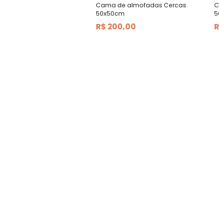
Cama de almofadas Cercas
C
50x50cm
5
R$ 200,00
R