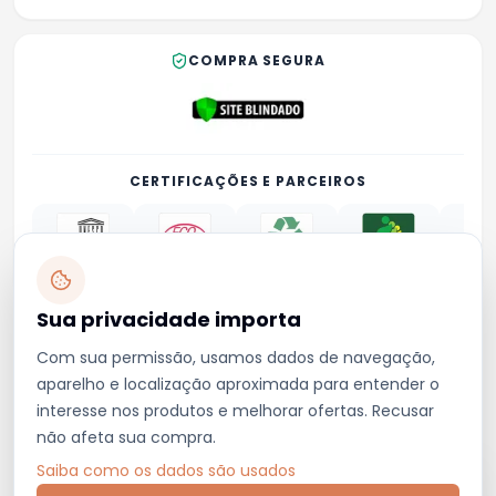
COMPRA SEGURA
CERTIFICAÇÕES E PARCEIROS
Sua privacidade importa
Privacidade
Termos
Trocas e devoluções
Contato
Com sua permissão, usamos dados de navegação,
emporionordeste4@gmail.com
aparelho e localização aproximada para entender o
(73) 99849-0008
interesse nos produtos e melhorar ofertas. Recusar
não afeta sua compra.
2026 - Emporio Nordeste LTDA. © Todos os Direitos Reservados. CNPJ
13.374.322/0002-23
Saiba como os dados são usados