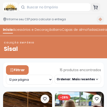
Início
Acessórios e Decoração
Barro
Capas de almofadas
Lixeira
COLEÇÃO EMPÓRIO
Sisal
Filtrar
15
produtos encontrados
Ordenar:
Mais recentes
-
28
%