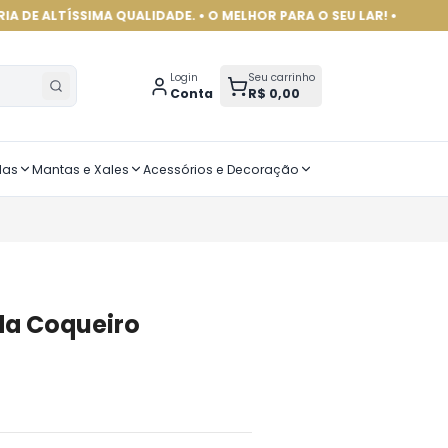
SIMA QUALIDADE. • O MELHOR PARA O SEU LAR! •
Login
Seu carrinho
Conta
R$ 0,00
das
Mantas e Xales
Acessórios e Decoração
a Coqueiro