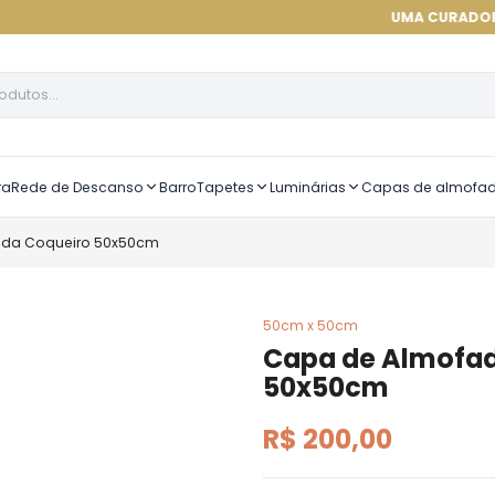
UMA CURADORIA DE ALTÍS
ra
Rede de Descanso
Barro
Tapetes
Luminárias
Capas de almofa
ada Coqueiro 50x50cm
50cm x 50cm
Capa de Almofad
50x50cm
R$ 200,00