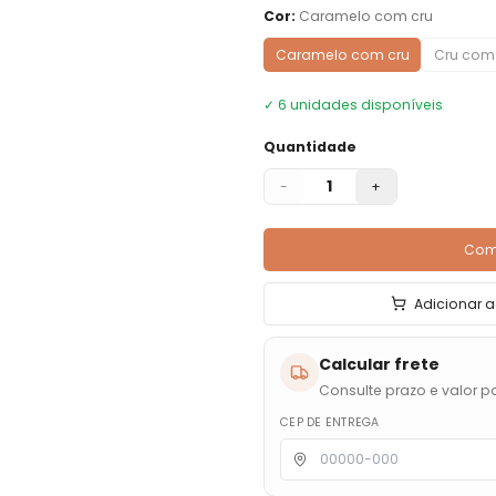
Cor
:
Caramelo com cru
Caramelo com cru
Cru com
✓
6
unidades disponíveis
Quantidade
1
-
+
Com
Adicionar a
Calcular frete
Consulte prazo e valor pa
CEP DE ENTREGA