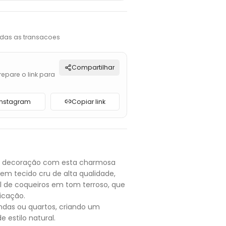
das as transacoes
Compartilhar
repare o link para
Instagram
Copiar link
sua decoração com esta charmosa
em tecido cru de alta qualidade,
l de coqueiros em tom terroso, que
icação.
andas ou quartos, criando um
 estilo natural.