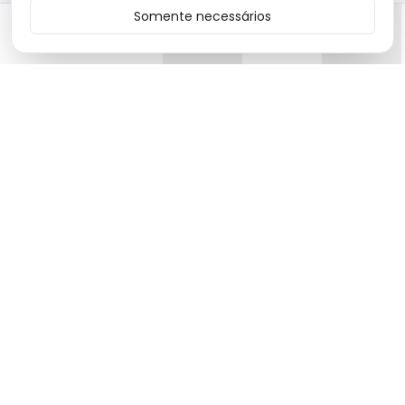
Somente necessários
Início
Categorias
Carrinho
Favoritos
Menu
Moda premium com produtos de alta qualidade e design
exclusivo.