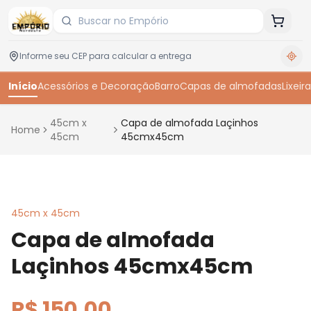
Início
Acessórios e Decoração
Barro
Capas de almofadas
Lixeira
45cm x
Capa de almofada Laçinhos
Home
45cm
45cmx45cm
Toque para ampliar
45cm x 45cm
Capa de almofada
Laçinhos 45cmx45cm
R$ 150,00