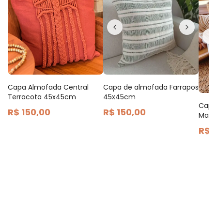
Capa Almofada Central
Capa de almofada Farrapos
Terracota 45x45cm
45x45cm
Capa
R$ 150,00
R$ 150,00
Macr
R$ 