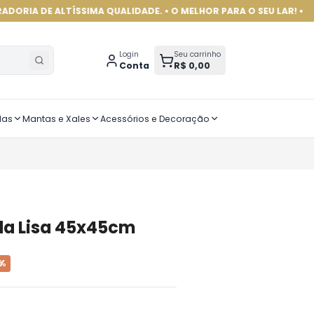
ALTÍSSIMA QUALIDADE. • O MELHOR PARA O SEU LAR! •
Login
Seu carrinho
Conta
R$ 0,00
das
Mantas e Xales
Acessórios e Decoração
a Lisa 45x45cm
%