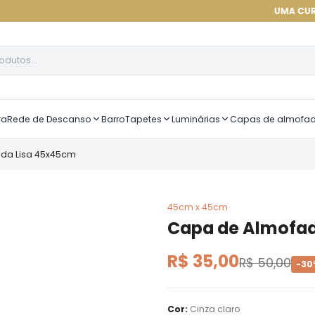
UMA CURADORIA DE 
ra
Rede de Descanso
Barro
Tapetes
Luminárias
Capas de almofa
da Lisa 45x45cm
45cm x 45cm
Capa de Almofad
R$ 35,00
R$ 50,00
-
30
Cor
:
Cinza claro