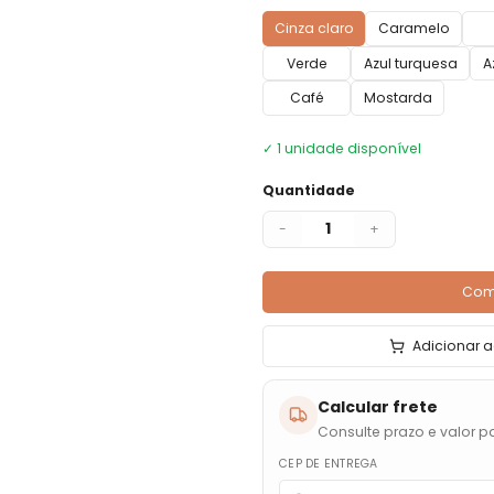
Cinza claro
Caramelo
Verde
Azul turquesa
A
Café
Mostarda
✓
1
unidade disponível
Quantidade
1
-
+
Com
Adicionar a
Calcular frete
Consulte prazo e valor pa
CEP DE ENTREGA