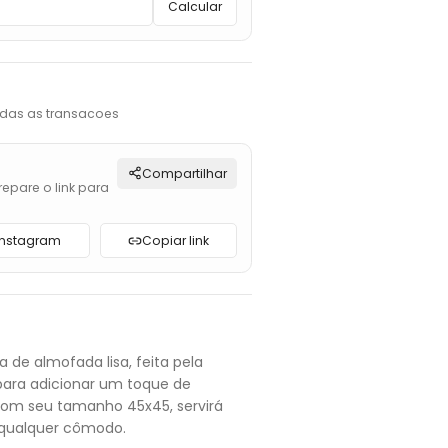
Calcular
das as transacoes
Compartilhar
repare o link para
Instagram
Copiar link
a de almofada lisa, feita pela
 para adicionar um toque de
Com seu tamanho 45x45, servirá
qualquer cômodo.