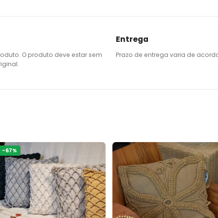
Entrega
roduto. O produto deve estar sem
Prazo de entrega varia de acord
ginal.
-
67
%