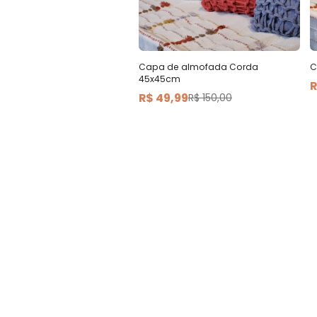
Capa de almofada Corda
C
45x45cm
R
R$ 49,99
R$ 150,00