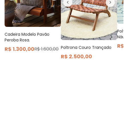
Polt
Cadeira Modelo Pavão
Náuti
Peroba Rosa.
R$ 
Poltrona Couro Trançado
R$ 1.300,00
R$ 1.600,00
R$ 2.500,00