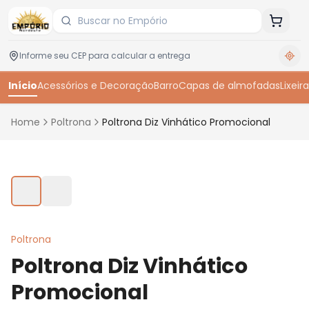
Início
Acessórios e Decoração
Barro
Capas de almofadas
Lixeira
Home
Poltrona
Poltrona Diz Vinhático Promocional
Toque para ampliar
Poltrona
Poltrona Diz Vinhático
Promocional