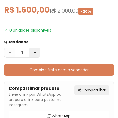
R$ 1.600,00
R$ 2.000,00
-
20
%
✓
10
unidades disponíveis
Quantidade
1
-
+
Combine frete com o vendedor
Compartilhar produto
Compartilhar
Envie o link por WhatsApp ou
prepare o link para postar no
Instagram.
WhatsApp