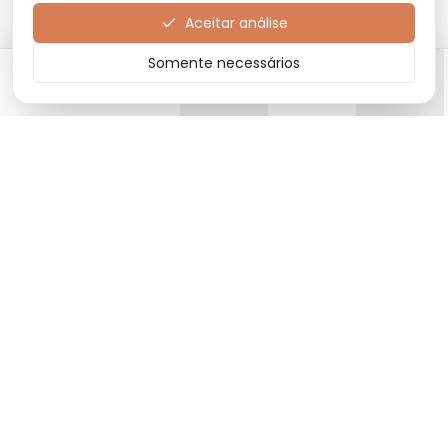
Aceitar análise
Somente necessários
Início
Categorias
Carrinho
Favoritos
Menu
Moda premium com produtos de alta qualidade e design
exclusivo.