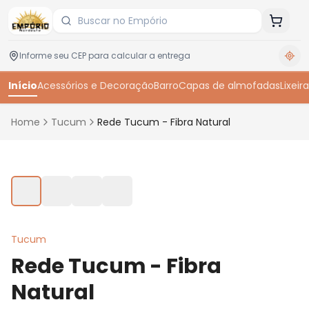
Início
Acessórios e Decoração
Barro
Capas de almofadas
Lixeira
Home
Tucum
Rede Tucum - Fibra Natural
Toque para ampliar
Tucum
Rede Tucum - Fibra
Natural