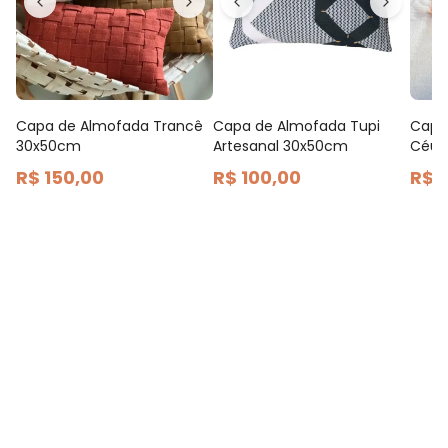
Capa de Almofada Trancê
Capa de Almofada Tupi
Capa
30x50cm
Artesanal 30x50cm
Céu 
30c
R$ 150,00
R$ 100,00
R$ 