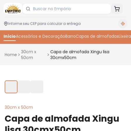
Início
Acessórios e Decoração
Barro
Capas de almofadas
Lixeira
30cm x
Capa de almofada Xingu lisa
Home
50cm
30cmx50cm
Toque para ampliar
30cm x 50cm
Capa de almofada Xingu
lisa 30cmx50cm