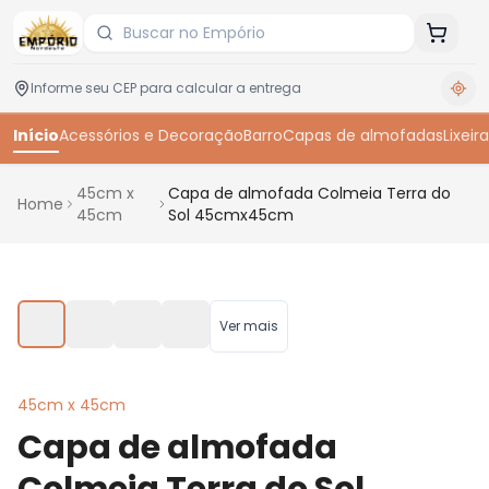
Início
Acessórios e Decoração
Barro
Capas de almofadas
Lixeira
45cm x
Capa de almofada Colmeia Terra do
Home
45cm
Sol 45cmx45cm
Toque para ampliar
Ver mais
45cm x 45cm
Capa de almofada
Colmeia Terra do Sol