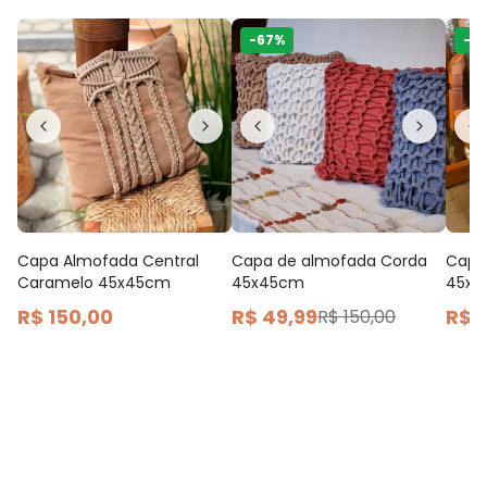
-
67
%
-
3
Capa Almofada Central
Capa de almofada Corda
Capa
Caramelo 45x45cm
45x45cm
45x
R$ 150,00
R$ 49,99
R$ 
R$ 150,00