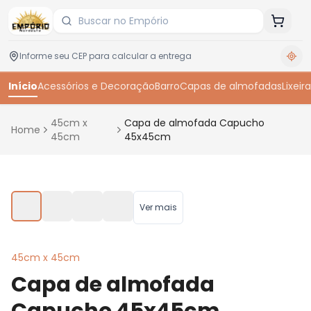
Início
Acessórios e Decoração
Barro
Capas de almofadas
Lixeira
45cm x
Capa de almofada Capucho
Home
45cm
45x45cm
Toque para ampliar
Ver mais
45cm x 45cm
Capa de almofada
Capucho 45x45cm